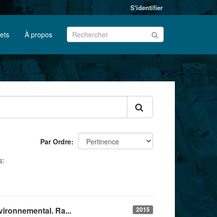
S'identifier
jets
À propos
Par Ordre
s:
ironnemental. Ra...
2015