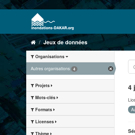
Jeux de données
Organisations
Autres organisations
4
Projets
4 
Mots-clés
Lic
Au
Formats
Licenses
Sén
Thème