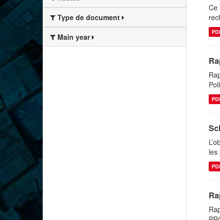
Ce 
rec
Type de document
PD
Main year
Rap
Rap
Pol
PD
Sch
L’o
les
PD
Ra
Rap
PRO