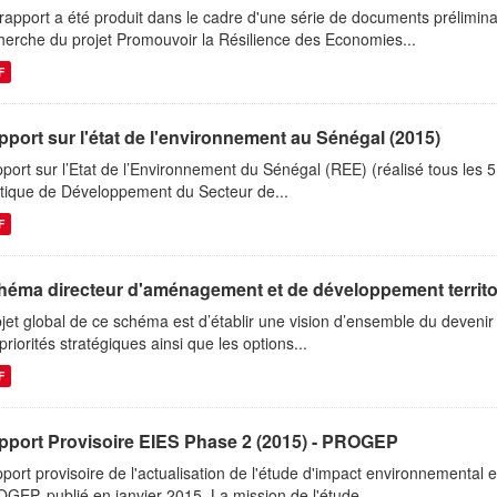
rapport a été produit dans le cadre d'une série de documents prélimin
herche du projet Promouvoir la Résilience des Economies...
F
port sur l'état de l'environnement au Sénégal (2015)
port sur l’Etat de l’Environnement du Sénégal (REE) (réalisé tous les 5 a
itique de Développement du Secteur de...
F
éma directeur d'aménagement et de développement territori
bjet global de ce schéma est d’établir une vision d’ensemble du deveni
 priorités stratégiques ainsi que les options...
F
pport Provisoire EIES Phase 2 (2015) - PROGEP
port provisoire de l'actualisation de l'étude d'impact environnemental 
GEP, publié en janvier 2015. La mission de l'étude...