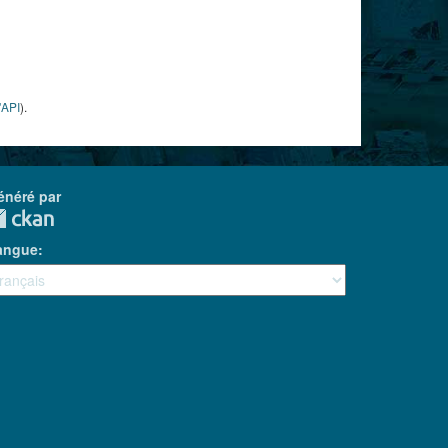
'API
).
énéré par
angue