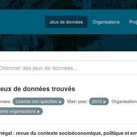
Jeux de données
Organisations
Pro
jeux de données trouvés
enses:
Licence non spécifiée
Main year:
2015
Organisation
tres organisations
égal : revue du contexte socioéconomique, politique et env