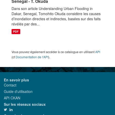
Senegal - T. Okuda
Dans son article Understanding Urban Flooding in
Dakar, Senegal, Tomohito Okuda considère les causes
d’inondation directes et indirectes, basées sur des faits
révélés par des...
PDF
Vous pouvez également accéder à ce catalogue en utilisant
API
(cf
Documentation de l'API
).
En savoir plus
Contact
Guide d'utilisation
API CKAN
Sur les réseaux sociaux