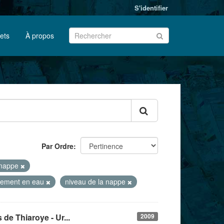
S'identifier
jets
À propos
Par Ordre
a nappe
nement en eau
niveau de la nappe
de Thiaroye - Ur...
2009