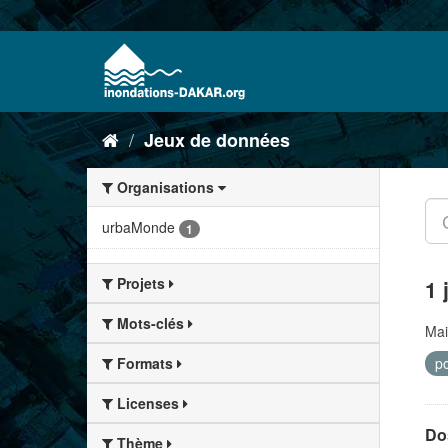
Jeux de données
Organisations
urbaMonde
1
Projets
1 
Mots-clés
Mai
p
Formats
Licenses
Dos
Thème