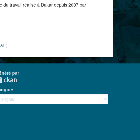
e du travail réalisé à Dakar depuis 2007 par
'API
).
énéré par
angue