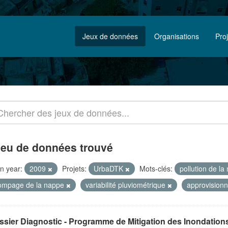
Jeux de données
Organisations
Pro
jeu de données trouvé
n year:
2009
Projets:
UrbaDTK
Mots-clés:
pollution de l
ompage de la nappe
variabilité pluviométrique
approvision
sier Diagnostic - Programme de Mitigation des Inondations 