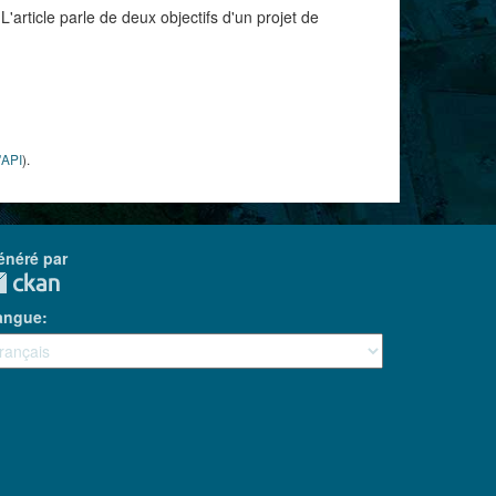
'article parle de deux objectifs d'un projet de
'API
).
énéré par
angue