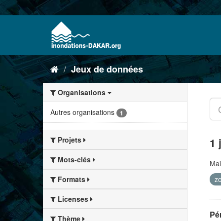
Jeux de données
Organisations
Autres organisations
1
Projets
1 
Mots-clés
Mai
z
Formats
Licenses
Pér
Thème