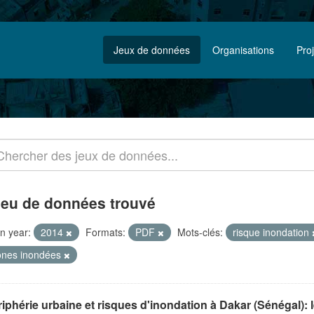
Jeux de données
Organisations
Pro
jeu de données trouvé
n year:
2014
Formats:
PDF
Mots-clés:
risque inondation
ones inondées
iphérie urbaine et risques d'inondation à Dakar (Sénégal): 