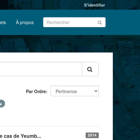
S'identifier
jets
À propos
Par Ordre
le cas de Yeumb...
2014