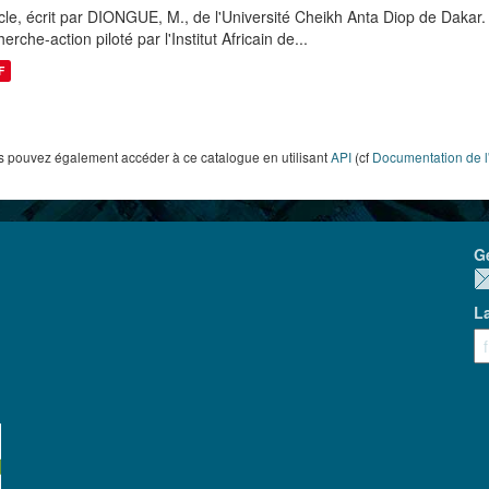
icle, écrit par DIONGUE, M., de l'Université Cheikh Anta Diop de Dakar. L
erche-action piloté par l'Institut Africain de...
F
 pouvez également accéder à ce catalogue en utilisant
API
(cf
Documentation de l
G
L