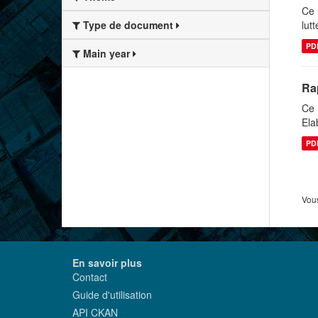
Ce 
lut
Type de document
PD
Main year
Rap
Ce 
Ela
PD
Vous
En savoir plus
Contact
Guide d'utilisation
API CKAN