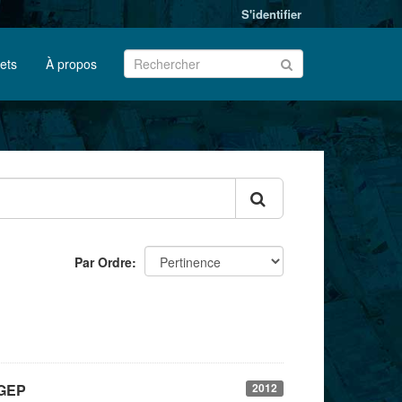
S'identifier
jets
À propos
Par Ordre
OGEP
2012