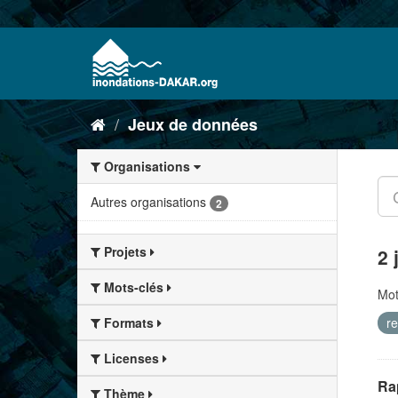
Jeux de données
Organisations
Autres organisations
2
Projets
2 
Mots-clés
Mot
re
Formats
Licenses
Rap
Thème