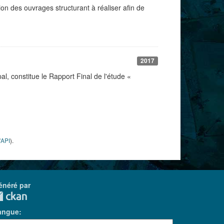
on des ouvrages structurant à réaliser afin de
2017
l, constitue le Rapport Final de l'étude «
'API
).
énéré par
angue