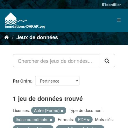
S'identifier
Jeux de données
Par Ordre
1 jeu de données trouvé
Licenses:
Autre (Fermé)
Type de document:
thèse ou mémoire
Formats:
PDF
Mots-clés: