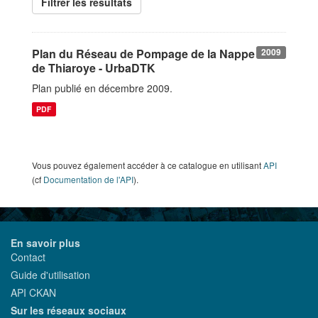
Filtrer les resultats
Plan du Réseau de Pompage de la Nappe
2009
de Thiaroye - UrbaDTK
Plan publié en décembre 2009.
PDF
Vous pouvez également accéder à ce catalogue en utilisant
API
(cf
Documentation de l'API
).
En savoir plus
Contact
Guide d'utilisation
API CKAN
Sur les réseaux sociaux