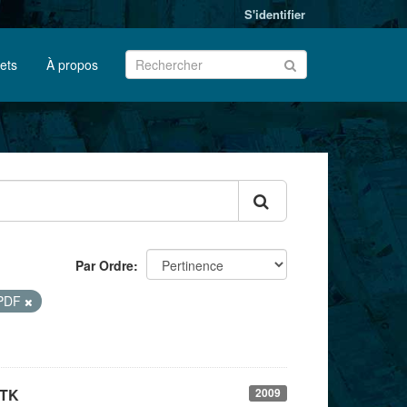
S'identifier
jets
À propos
Par Ordre
PDF
DTK
2009