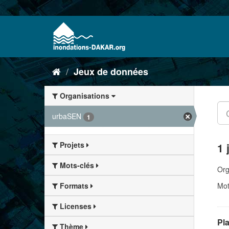
Jeux de données
Organisations
urbaSEN
1
Projets
1 
Mots-clés
Org
Mot
Formats
Licenses
Pl
Thème