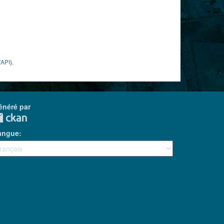
'API
).
énéré par
angue