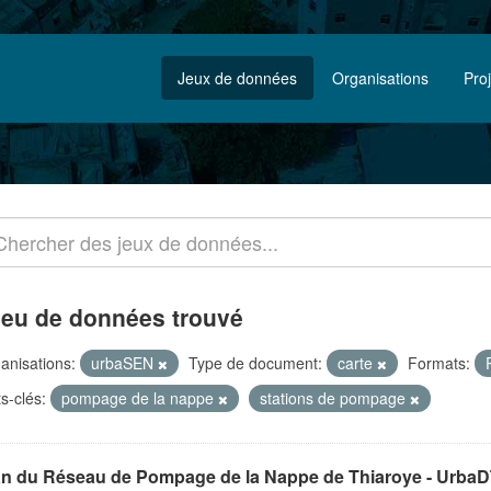
Jeux de données
Organisations
Pro
jeu de données trouvé
anisations:
urbaSEN
Type de document:
carte
Formats:
s-clés:
pompage de la nappe
stations de pompage
an du Réseau de Pompage de la Nappe de Thiaroye - Urba