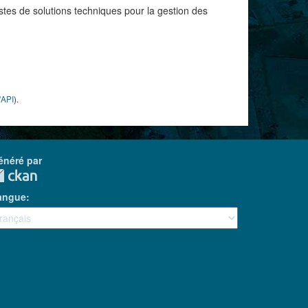
istes de solutions techniques pour la gestion des
'API
).
énéré par
angue