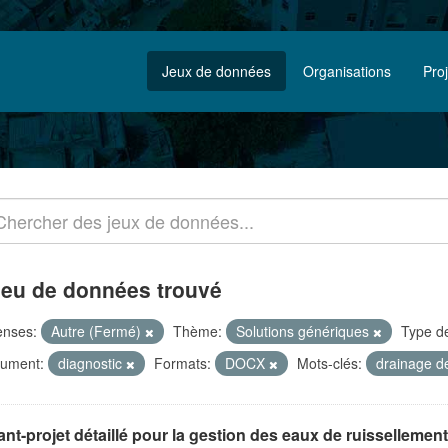
Jeux de données
Organisations
Pro
jeu de données trouvé
enses:
Autre (Fermé)
Thème:
Solutions génériques
Type d
ument:
diagnostic
Formats:
DOCX
Mots-clés:
drainage d
nt-projet détaillé pour la gestion des eaux de ruissellement à