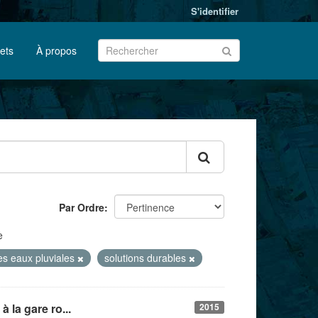
S'identifier
jets
À propos
Par Ordre
e
es eaux pluviales
solutions durables
 la gare ro...
2015