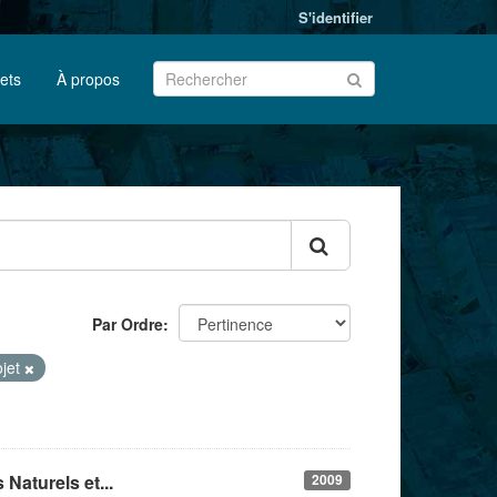
S'identifier
jets
À propos
Par Ordre
ojet
 Naturels et...
2009