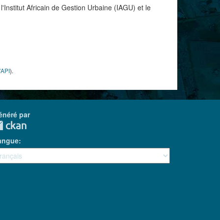
Institut Africain de Gestion Urbaine (IAGU) et le
'API
).
énéré par
angue