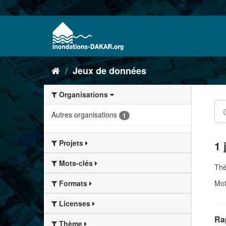
Jeux de données
Organisations
Autres organisations
1
Projets
1 
Mots-clés
Th
Mot
Formats
Licenses
Rap
Thème