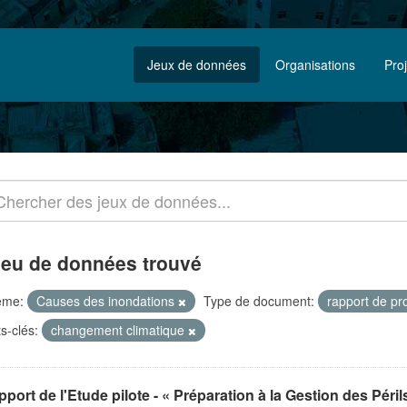
Jeux de données
Organisations
Pro
jeu de données trouvé
ème:
Causes des inondations
Type de document:
rapport de pr
s-clés:
changement climatique
port de l'Etude pilote - « Préparation à la Gestion des Périls