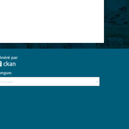
énéré par
angue