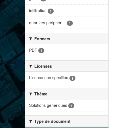
infiltration
1
quartiers periphéri...
1
Formats
PDF
1
Licenses
Licence non spécifiée
1
Thème
Solutions génériques
1
Type de document