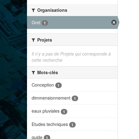
Organisations
Gret
1
Projets
Il n'y a pas de Projets qui corresponde à
cette recherche
Mots-clés
Conception
1
dimmensionnement
1
eaux pluviales
1
Etudes techniques
1
guide
1