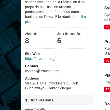
sénégalaise, née de la réalisation d'un
projet de planification urbaine
Syn
participative, débuté en 2009 dans la
Syn
banlieue de Dakar. Elle réunit des...
lire
de 
plus
PD
Abonnés
Jeux de données
8
6
Pr
Pla
Urb
Site Web
https://urbasen.org/
PD
Contact
contact@urbasen.org
Pl
Address
Pla
Villa 261, Cité Immobilière du Golf
Guédiawaye - Dakar Sénégal
PD
Organisations
Dos
urbaSEN