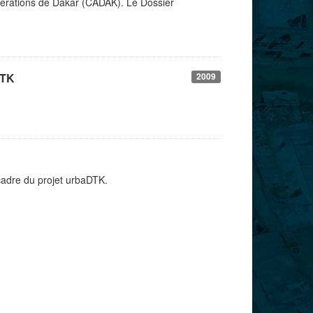
érations de Dakar (CADAK). Le Dossier
DTK
2009
cadre du projet urbaDTK.