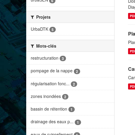
6
Dos
Dia
PD
Projets
UrbaDTK
5
Pl
Pla
Mots-clés
PD
restructuration
3
Car
pompage de la nappe
2
Car
régularisation fonc...
2
PD
zones inondées
2
bassin de rétention
1
drainage des eaux p...
1
eaux de ruissellement