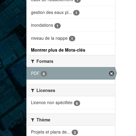
1
gestion des eaux pl...
1
inondations
1
niveau de la nappe
1
Montrer plus de Mots-clés
Formats
PDF
6
Licenses
Licence non spécifiée
6
Thème
Projets et plans de...
3