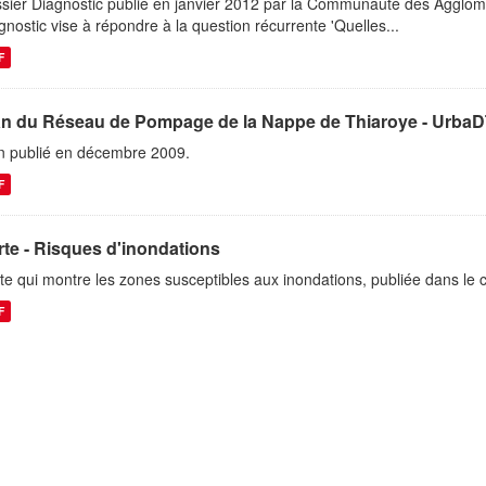
sier Diagnostic publié en janvier 2012 par la Communauté des Agglom
gnostic vise à répondre à la question récurrente 'Quelles...
F
an du Réseau de Pompage de la Nappe de Thiaroye - Urba
n publié en décembre 2009.
F
te - Risques d'inondations
te qui montre les zones susceptibles aux inondations, publiée dans le 
F