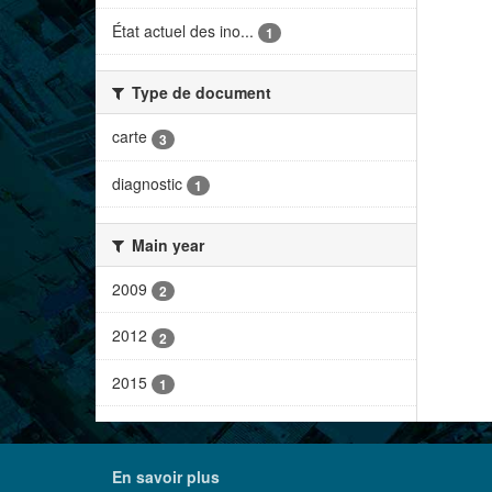
État actuel des ino...
1
Type de document
carte
3
diagnostic
1
Main year
2009
2
2012
2
2015
1
En savoir plus