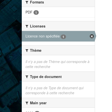
Formats
PDF
1
Licenses
Licence non spécifiée
1
Thème
Il n'y a pas de Thème qui corresponde à
cette recherche
Type de document
Il n'y a pas de Type de document qui
corresponde à cette recherche
Main year