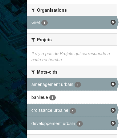
Organisations
Gret
1
Projets
Il n'y a pas de Projets qui corresponde à
cette recherche
Mots-clés
aménagement urbain
1
banlieue
1
croissance urbaine
1
développement urbain
1